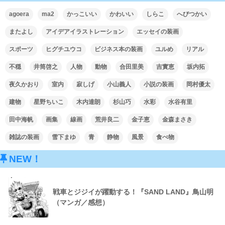
agoera
ma2
かっこいい
かわいい
しらこ
へびつかい
またよし
アイデアイラストレーション
エッセイの装画
スポーツ
ヒグチユウコ
ビジネス本の装画
ユルめ
リアル
不穏
井筒啓之
人物
動物
合田里美
吉實恵
坂内拓
夜久かおり
室内
寂しげ
小山義人
小説の装画
岡村優太
建物
星野ちいこ
木内達朗
杉山巧
水彩
水谷有里
田中海帆
画集
線画
荒井良二
金子恵
金森まさき
雑誌の装画
雪下まゆ
青
静物
風景
食べ物
NEW！
戦車とジジイが躍動する！『SAND LAND』鳥山明
（マンガ／感想）