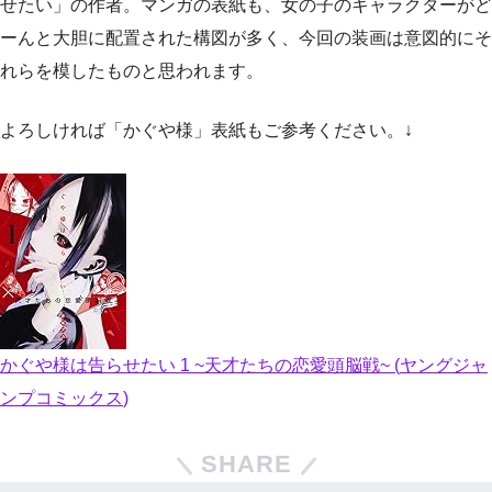
せたい」の作者。マンガの表紙も、女の子のキャラクターがど
ーんと大胆に配置された構図が多く、今回の装画は意図的にそ
れらを模したものと思われます。
よろしければ「かぐや様」表紙もご参考ください。↓
かぐや様は告らせたい
1 ~
天才たちの恋愛頭脳戦
~ (
ヤングジャ
ンプコミックス
)
SHARE