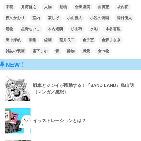
不穏
井筒啓之
人物
動物
合田里美
吉實恵
坂内拓
夜久かおり
室内
寂しげ
小山義人
小説の装画
岡村優太
建物
星野ちいこ
木内達朗
杉山巧
水彩
水谷有里
田中海帆
画集
線画
荒井良二
金子恵
金森まさき
雑誌の装画
雪下まゆ
青
静物
風景
食べ物
NEW！
戦車とジジイが躍動する！『SAND LAND』鳥山明
（マンガ／感想）
イラストレーションとは？