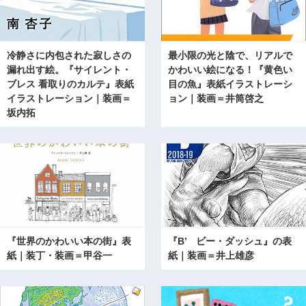
冷静さに内包された寂しさの
最小限の光と陰で、リアルで
漏れ出す絵。『サイレント・
かわいい絵になる！『黄色い
ブレス 看取りのカルテ』表紙
目の魚』表紙イラストレーシ
イラストレーション｜装画＝
ョン｜装画＝井筒啓之
坂内拓
『世界のかわいい本の街』表
『B’ ビー・ダッシュ』の表
紙｜装丁・装画＝甲谷一
紙｜装画＝井上雄彦